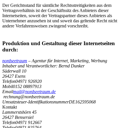
Der Gerichtsstand für sämtliche Rechtsstreitigkeiten aus dem
Vertragsverhältnis ist der Geschäftssitz des Anbieters dieser
Internetseiten, soweit der Vertragspartner dieses Anbieters als
Unternehmer anzusehen ist und soweit das geltende Recht nicht
andere Verfahrensweisen zwingend vorschreibt.
Produktion und Gestaltung dieser Internetseiten
durch:
nordseetraum
– Agentur für Internet, Marketing, Werbung
Inhaber und Verantwortlicher: Bernd Dunker
Süderwall 10
26427 Esens
Telefon
04971 926920
Mobil
0152 08897913
Email
mail@nordseetraum.de
rechnung@nordseetraum.de
Umsatzsteuer-Identifikationsnummer
DE162595068
Kontakt
Lammerstshörn 45
26427 Bensersiel
Telefon
04971 912667
Telefax
04971 925764