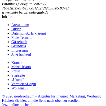
Email
i
4
n
1
f
3
o
6
@
3
m
9
e
4
i
7
n
7
-
7
b
6
e
1
n
1
s
9
e
1
r
9
s
3
i
6
e
1
l
2
u
2
r
2
l
2
a
3
u
7
b
5
.
8
d
7
e
1
www.mein-bensersielurlaub.de
Inhalte
Ausstattung
Bilder
Datenschutz-Erklärung
Freie Termine
Gästebuch
Grundriss
Impressum
Jetzt buchen!
Kontakt
Mehr Urlaub
Preise
Startseite
„Umzu“
Vermieter-Login
Wo genau?
© 2026 nordseetraum – Agentur für Internet, Marketing, Werbung
Klicken Sie hier, um die Seite nach oben zu scrollen.
Jetzt online buchen!