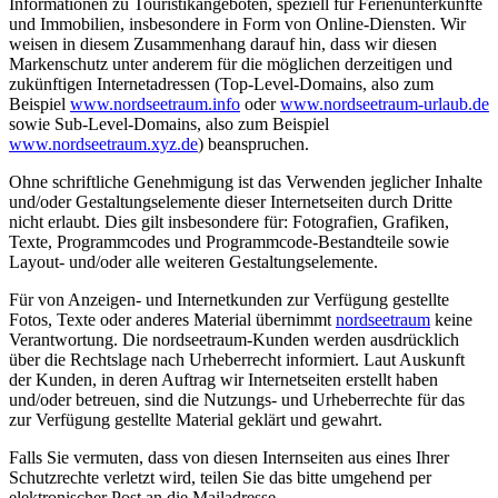
Informationen zu Touristikangeboten, speziell für Ferienunterkünfte
und Immobilien, insbesondere in Form von Online-Diensten. Wir
weisen in diesem Zusammenhang darauf hin, dass wir diesen
Markenschutz unter anderem für die möglichen derzeitigen und
zukünftigen Internetadressen (Top-Level-Domains, also zum
Beispiel
www.nordseetraum.info
oder
www.nordseetraum-urlaub.de
sowie Sub-Level-Domains, also zum Beispiel
www.nordseetraum.xyz.de
) beanspruchen.
Ohne schriftliche Genehmigung ist das Verwenden jeglicher Inhalte
und/oder Gestaltungselemente dieser Internetseiten durch Dritte
nicht erlaubt. Dies gilt insbesondere für: Fotografien, Grafiken,
Texte, Programmcodes und Programmcode-Bestandteile sowie
Layout- und/oder alle weiteren Gestaltungselemente.
Für von Anzeigen- und Internetkunden zur Verfügung gestellte
Fotos, Texte oder anderes Material übernimmt
nordseetraum
keine
Verantwortung. Die nordseetraum-Kunden werden ausdrücklich
über die Rechtslage nach Urheberrecht informiert. Laut Auskunft
der Kunden, in deren Auftrag wir Internetseiten erstellt haben
und/oder betreuen, sind die Nutzungs- und Urheberrechte für das
zur Verfügung gestellte Material geklärt und gewahrt.
Falls Sie vermuten, dass von diesen Internseiten aus eines Ihrer
Schutzrechte verletzt wird, teilen Sie das bitte umgehend per
elektronischer Post an die Mailadresse