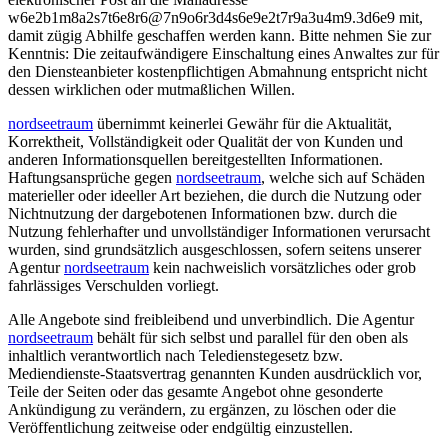
w
6
e
2
b
1
m
8
a
2
s
7
t
6
e
8
r
6
@
7
n
9
o
6
r
3
d
4
s
6
e
9
e
2
t
7
r
9
a
3
u
4
m
9
.
3
d
6
e
9
mit,
damit zügig Abhilfe geschaffen werden kann. Bitte nehmen Sie zur
Kenntnis: Die zeitaufwändigere Einschaltung eines Anwaltes zur für
den Diensteanbieter kostenpflichtigen Abmahnung entspricht nicht
dessen wirklichen oder mutmaßlichen Willen.
nordseetraum
übernimmt keinerlei Gewähr für die Aktualität,
Korrektheit, Vollständigkeit oder Qualität der von Kunden und
anderen Informationsquellen bereitgestellten Informationen.
Haftungsansprüche gegen
nordseetraum
, welche sich auf Schäden
materieller oder ideeller Art beziehen, die durch die Nutzung oder
Nichtnutzung der dargebotenen Informationen bzw. durch die
Nutzung fehlerhafter und unvollständiger Informationen verursacht
wurden, sind grundsätzlich ausgeschlossen, sofern seitens unserer
Agentur
nordseetraum
kein nachweislich vorsätzliches oder grob
fahrlässiges Verschulden vorliegt.
Alle Angebote sind freibleibend und unverbindlich. Die Agentur
nordseetraum
behält für sich selbst und parallel für den oben als
inhaltlich verantwortlich nach Teledienstegesetz bzw.
Mediendienste-Staatsvertrag genannten Kunden ausdrücklich vor,
Teile der Seiten oder das gesamte Angebot ohne gesonderte
Ankündigung zu verändern, zu ergänzen, zu löschen oder die
Veröffentlichung zeitweise oder endgültig einzustellen.