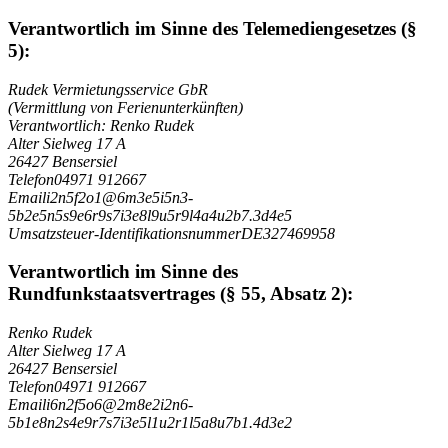
Verantwortlich im Sinne des Telemediengesetzes (§
5):
Rudek Vermietungsservice GbR
(Vermittlung von Ferienunterkünften)
Verantwortlich: Renko Rudek
Alter Sielweg 17 A
26427 Bensersiel
Telefon
04971 912667
Email
i
2
n
5
f
2
o
1
@
6
m
3
e
5
i
5
n
3
-
5
b
2
e
5
n
5
s
9
e
6
r
9
s
7
i
3
e
8
l
9
u
5
r
9
l
4
a
4
u
2
b
7
.
3
d
4
e
5
Umsatzsteuer-Identifikationsnummer
DE327469958
Verantwortlich im Sinne des
Rundfunkstaatsvertrages (§ 55, Absatz 2):
Renko Rudek
Alter Sielweg 17 A
26427 Bensersiel
Telefon
04971 912667
Email
i
6
n
2
f
5
o
6
@
2
m
8
e
2
i
2
n
6
-
5
b
1
e
8
n
2
s
4
e
9
r
7
s
7
i
3
e
5
l
1
u
2
r
1
l
5
a
8
u
7
b
1
.
4
d
3
e
2