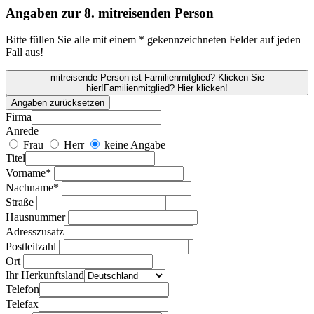
Angaben zur 8. mitreisenden Person
Bitte füllen Sie alle mit einem * gekennzeichneten Felder auf jeden
Fall aus!
mitreisende Person ist Familienmitglied? Klicken Sie
hier!
Familienmitglied? Hier klicken!
Angaben zurücksetzen
Firma
Anrede
Frau
Herr
keine Angabe
Titel
Vorname*
Nachname*
Straße
Hausnummer
Adresszusatz
Postleitzahl
Ort
Ihr Herkunftsland
Telefon
Telefax