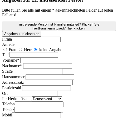
Bitte füllen Sie alle mit einem * gekennzeichneten Felder auf jeden
Fall aus!
mitreisende Person ist Familienmitglied? Klicken Sie
hier!
Familienmitglied? Hier klicken!
Angaben zurücksetzen
Firma
Anrede
Frau
Herr
keine Angabe
Titel
Vorname*
Nachname*
Straße
Hausnummer
Adresszusatz
Postleitzahl
Ort
Ihr Herkunftsland
Telefon
Telefax
Mobil