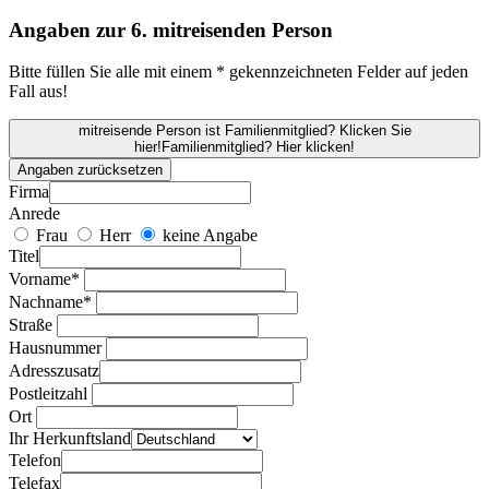
Angaben zur 6. mitreisenden Person
Bitte füllen Sie alle mit einem * gekennzeichneten Felder auf jeden
Fall aus!
mitreisende Person ist Familienmitglied? Klicken Sie
hier!
Familienmitglied? Hier klicken!
Angaben zurücksetzen
Firma
Anrede
Frau
Herr
keine Angabe
Titel
Vorname*
Nachname*
Straße
Hausnummer
Adresszusatz
Postleitzahl
Ort
Ihr Herkunftsland
Telefon
Telefax