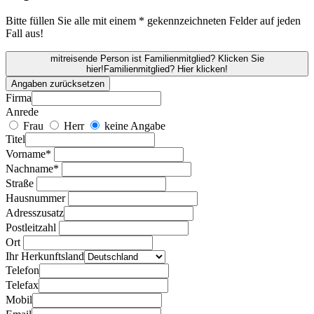
Bitte füllen Sie alle mit einem * gekennzeichneten Felder auf jeden
Fall aus!
mitreisende Person ist Familienmitglied? Klicken Sie
hier!
Familienmitglied? Hier klicken!
Angaben zurücksetzen
Firma
Anrede
Frau
Herr
keine Angabe
Titel
Vorname*
Nachname*
Straße
Hausnummer
Adresszusatz
Postleitzahl
Ort
Ihr Herkunftsland
Telefon
Telefax
Mobil