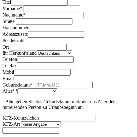
Titel
Vorname*
Nachname*
Straße
Hausnummer
Adresszusatz
Postleitzahl
Ort
Ihr Herkunftsland
Telefon
Telefax
Mobil
Email
Geburtsdatum* ¹
Alter* ¹
¹ Bitte geben Sie das Geburtsdatum und/oder das Alter der
mitreisenden Person zu Urlaubsbeginn an.
KFZ-Kennzeichen
KFZ-Art