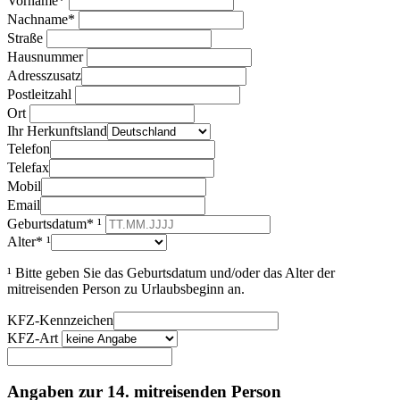
Vorname*
Nachname*
Straße
Hausnummer
Adresszusatz
Postleitzahl
Ort
Ihr Herkunftsland
Telefon
Telefax
Mobil
Email
Geburtsdatum* ¹
Alter* ¹
¹ Bitte geben Sie das Geburtsdatum und/oder das Alter der
mitreisenden Person zu Urlaubsbeginn an.
KFZ-Kennzeichen
KFZ-Art
Angaben zur 14. mitreisenden Person