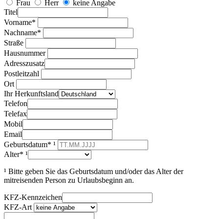
Frau
Herr
keine Angabe
Titel
Vorname*
Nachname*
Straße
Hausnummer
Adresszusatz
Postleitzahl
Ort
Ihr Herkunftsland
Telefon
Telefax
Mobil
Email
Geburtsdatum* ¹
Alter* ¹
¹ Bitte geben Sie das Geburtsdatum und/oder das Alter der
mitreisenden Person zu Urlaubsbeginn an.
KFZ-Kennzeichen
KFZ-Art