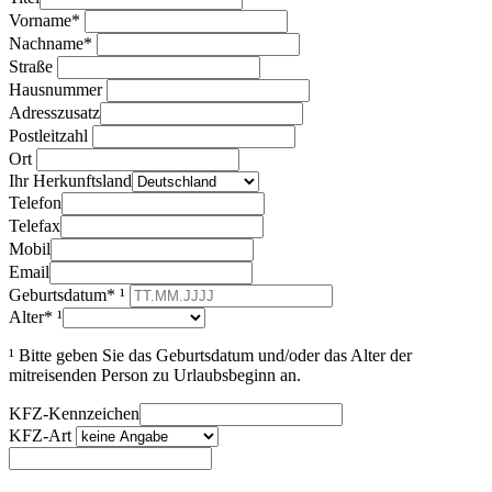
Vorname*
Nachname*
Straße
Hausnummer
Adresszusatz
Postleitzahl
Ort
Ihr Herkunftsland
Telefon
Telefax
Mobil
Email
Geburtsdatum* ¹
Alter* ¹
¹ Bitte geben Sie das Geburtsdatum und/oder das Alter der
mitreisenden Person zu Urlaubsbeginn an.
KFZ-Kennzeichen
KFZ-Art