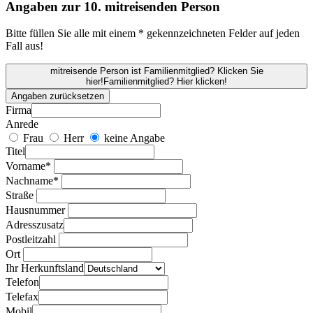
Angaben zur 10. mitreisenden Person
Bitte füllen Sie alle mit einem * gekennzeichneten Felder auf jeden
Fall aus!
mitreisende Person ist Familienmitglied? Klicken Sie
hier!
Familienmitglied? Hier klicken!
Angaben zurücksetzen
Firma
Anrede
Frau
Herr
keine Angabe
Titel
Vorname*
Nachname*
Straße
Hausnummer
Adresszusatz
Postleitzahl
Ort
Ihr Herkunftsland
Telefon
Telefax
Mobil