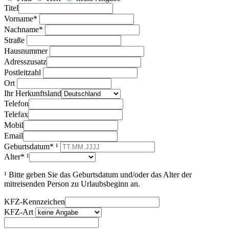
Titel
Vorname*
Nachname*
Straße
Hausnummer
Adresszusatz
Postleitzahl
Ort
Ihr Herkunftsland
Telefon
Telefax
Mobil
Email
Geburtsdatum* ¹
Alter* ¹
¹ Bitte geben Sie das Geburtsdatum und/oder das Alter der
mitreisenden Person zu Urlaubsbeginn an.
KFZ-Kennzeichen
KFZ-Art