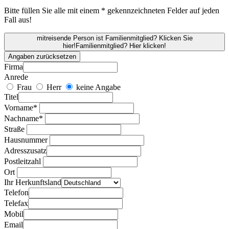
Bitte füllen Sie alle mit einem * gekennzeichneten Felder auf jeden
Fall aus!
mitreisende Person ist Familienmitglied? Klicken Sie
hier!
Familienmitglied? Hier klicken!
Angaben zurücksetzen
Firma
Anrede
Frau
Herr
keine Angabe
Titel
Vorname*
Nachname*
Straße
Hausnummer
Adresszusatz
Postleitzahl
Ort
Ihr Herkunftsland
Telefon
Telefax
Mobil
Email