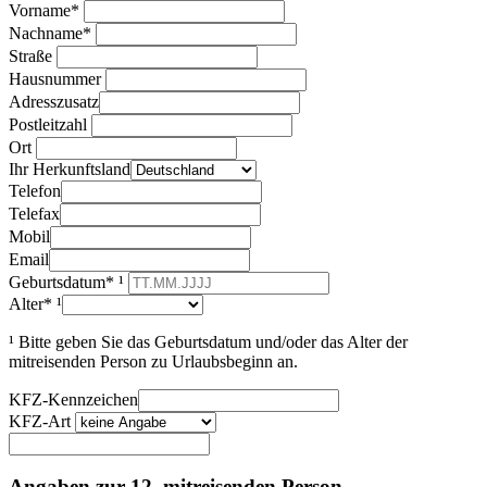
Vorname*
Nachname*
Straße
Hausnummer
Adresszusatz
Postleitzahl
Ort
Ihr Herkunftsland
Telefon
Telefax
Mobil
Email
Geburtsdatum* ¹
Alter* ¹
¹ Bitte geben Sie das Geburtsdatum und/oder das Alter der
mitreisenden Person zu Urlaubsbeginn an.
KFZ-Kennzeichen
KFZ-Art
Angaben zur 12. mitreisenden Person