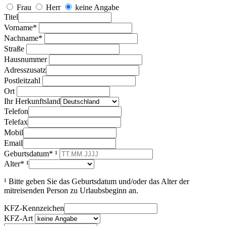
Frau
Herr
keine Angabe
Titel
Vorname*
Nachname*
Straße
Hausnummer
Adresszusatz
Postleitzahl
Ort
Ihr Herkunftsland
Telefon
Telefax
Mobil
Email
Geburtsdatum* ¹
Alter* ¹
¹ Bitte geben Sie das Geburtsdatum und/oder das Alter der
mitreisenden Person zu Urlaubsbeginn an.
KFZ-Kennzeichen
KFZ-Art