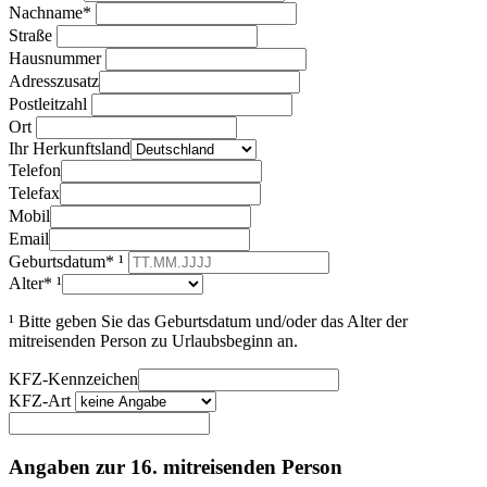
Nachname*
Straße
Hausnummer
Adresszusatz
Postleitzahl
Ort
Ihr Herkunftsland
Telefon
Telefax
Mobil
Email
Geburtsdatum* ¹
Alter* ¹
¹ Bitte geben Sie das Geburtsdatum und/oder das Alter der
mitreisenden Person zu Urlaubsbeginn an.
KFZ-Kennzeichen
KFZ-Art
Angaben zur 16. mitreisenden Person